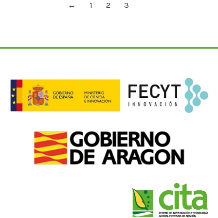
←
1
2
3