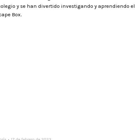
colegio y se han divertido investigando y aprendiendo el
cape Box.
oría
17 de febrero de 2023